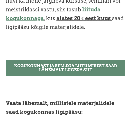
huvi ka mõne järgneva kursuse, seminari või
meistriklassi vastu, siis tasub
liituda
kogukonnaga
, kus
alates 20 €
eest kuus
saad
ligipääsu kõigile materjalidele.
KOGUKONNAST JA SELLEGA LIITUMISEST SAAD
LÄHEMALT LUGEDA SIIT
Vaata lähemalt, millistele materjalidele
saad kogukonnas ligipääsu: