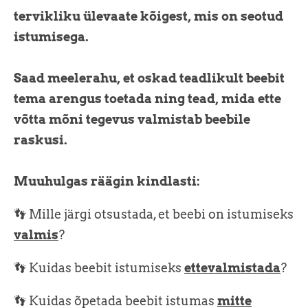
tervikliku ülevaate kõigest, mis on seotud
istumisega.
Saad meelerahu, et oskad teadlikult beebit
tema arengus toetada ning tead, mida ette
võtta mõni tegevus valmistab beebile
raskusi.
Muuhulgas räägin kindlasti:
👣
Mille järgi otsustada, et beebi on istumiseks
valmis
?
👣 Kuidas beebit istumiseks
ettevalmistada
?
👣
Kuidas õpetada beebit istumas
mitte