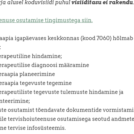
ja alusel koduvisiidi puhul
visiiditasu ei rakendu
enuse osutamise tingimustega siin.
aapia igapäevases keskkonnas (kood 7060) hõlmab 
:
terapeutiline hindamine;
terapeutilise diagnoosi määramine
teraapia planeerimine
teraapia tegevuste tegemine
erapeutiliste tegevuste tulemuste hindamine ja
teerimine;
uste osutamist tõendavate dokumentide vormistami
ile tervishoiuteenuse osutamisega seotud andmet
ne tervise infosüsteemis.