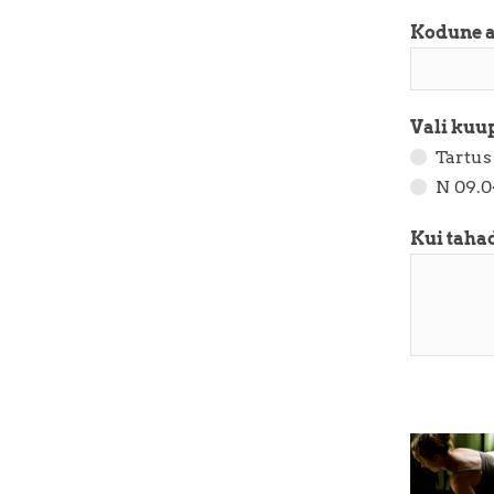
Kodune 
Vali kuu
Tartus
N 09.0
Kui tahad