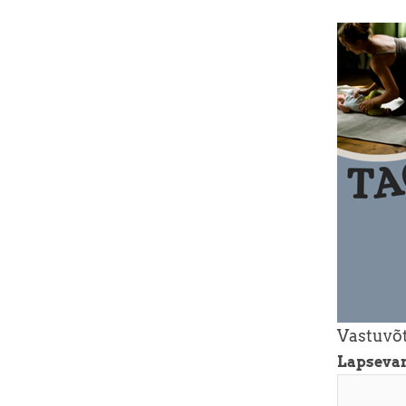
Vastuvõt
Lapseva