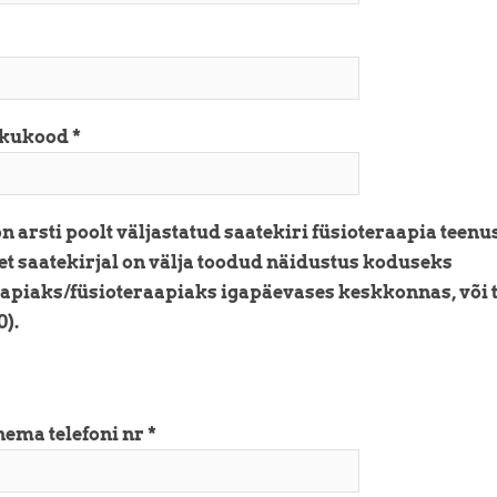
ikukood
n arsti poolt väljastatud saatekiri füsioteraapia teenu
et saatekirjal on välja toodud näidustus koduseks
aapiaks/füsioteraapiaks igapäevases keskkonnas, või 
0).
ema telefoni nr