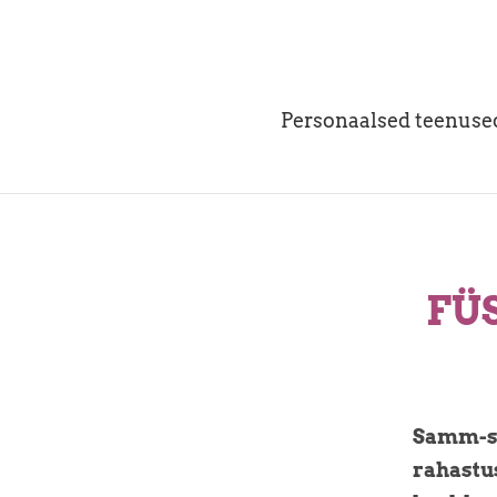
Personaalsed teenuse
FÜ
Samm-sa
rahastus