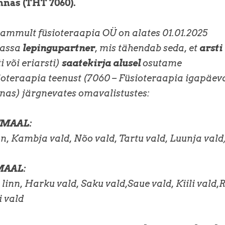
nas (THT 7060).
mmult füsioteraapia OÜ on alates 01.01.2025
kassa
lepingupartner
, mis tähendab seda, et
arsti
i või eriarsti)
saatekirja alusel
osutame
oteraapia teenust (7060 – Füsioteraapia igapäev
nas) järgnevates omavalistustes:
MAAL:
nn, Kambja vald, Nõo vald, Tartu vald, Luunja vald
MAAL:
 linn, Harku vald, Saku vald,Saue vald, Kiili vald,
i vald