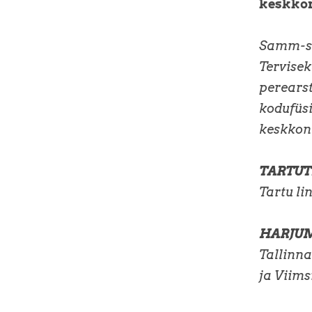
keskkon
Samm-sa
Tervise
perearst
kodufüsi
keskkon
TARTUT
Tartu li
HARJU
Tallinna
ja Viims