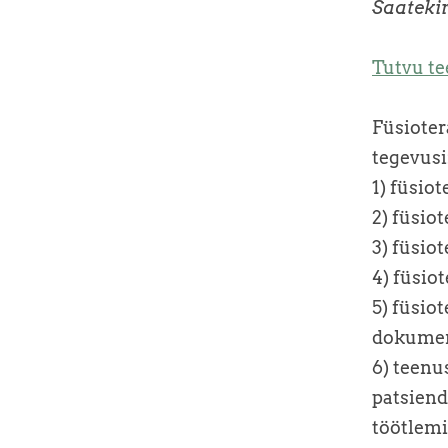
Saatekir
Tutvu te
Füsioter
tegevusi
1) füsio
2) füsio
3) füsio
4) füsio
5)
füsiot
dokumen
6) teen
patsiend
töötlemi