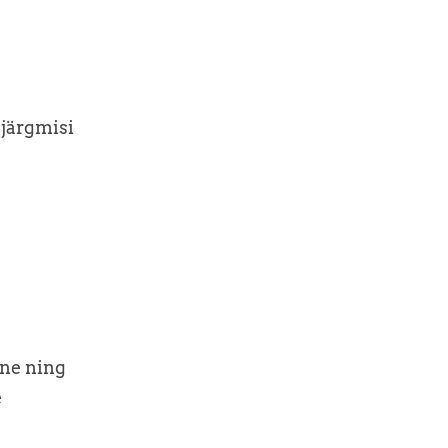
.
järgmisi
ne ning
e