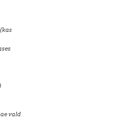
(kas
ases
)
Rae vald