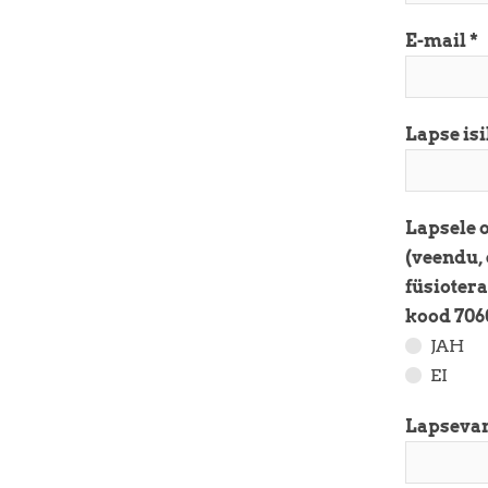
E-mail
Lapse is
Lapsele o
(veendu, 
füsioter
kood 706
JAH
EI
Lapsevan