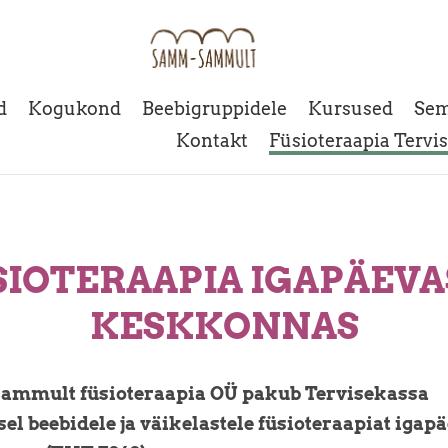
d
Kogukond
Beebigruppidele
Kursused
Sem
Kontakt
Füsioteraapia Tervi
SIOTERAAPIA IGAPÄEVA
KESKKONNAS
mmult füsioteraapia OÜ pakub Tervisekassa
el beebidele ja väikelastele füsioteraapiat igap