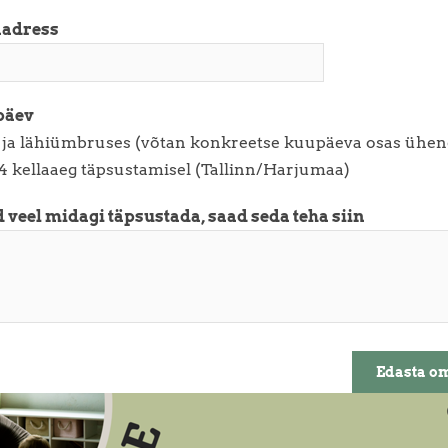
aadress
päev
 ja lähiümbruses (võtan konkreetse kuupäeva osas ühen
4 kellaaeg täpsustamisel (Tallinn/Harjumaa)
 veel midagi täpsustada, saad seda teha siin