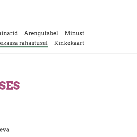
inarid
Arengutabel
Minust
sekassa rahastusel
Kinkekaart
SES
äeva