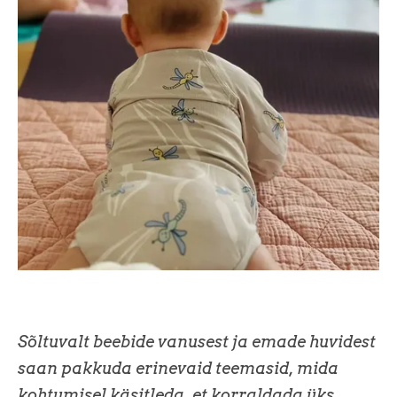
Sõltuvalt beebide vanusest ja emade huvidest
saan pakkuda erinevaid teemasid, mida
kohtumisel käsitleda, et korraldada üks