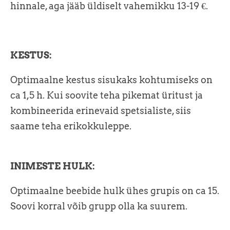
hinnale, aga jääb üldiselt vahemikku 13-19 €.
KESTUS:
Optimaalne kestus sisukaks kohtumiseks on
ca 1,5 h. Kui soovite teha pikemat üritust ja
kombineerida erinevaid spetsialiste, siis
saame teha erikokkuleppe.
INIMESTE HULK:
Optimaalne beebide hulk ühes grupis on ca 15.
Soovi korral võib grupp olla ka suurem.