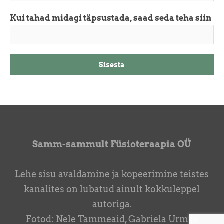
Kui tahad midagi täpsustada, saad seda teha siin
Samm-sammult Füsioteraapia OÜ
Lehe sisu avaldamine ja kopeerimine teistes
kanalites on lubatud ainult kokkuleppel
autoriga.
Fotod: Nele Tammeaid, Gabriela Urm ja