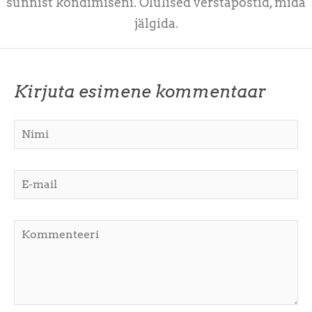
sünnist kõndimiseni. Olulised verstapostid, mida
jälgida.
Kirjuta esimene kommentaar