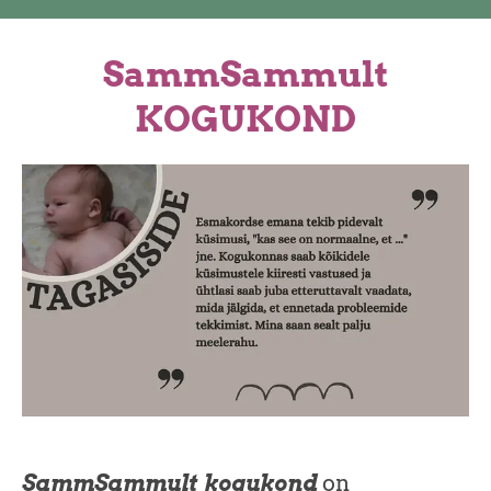
SammSammult
KOGUKOND
SammSammult kogukond
on