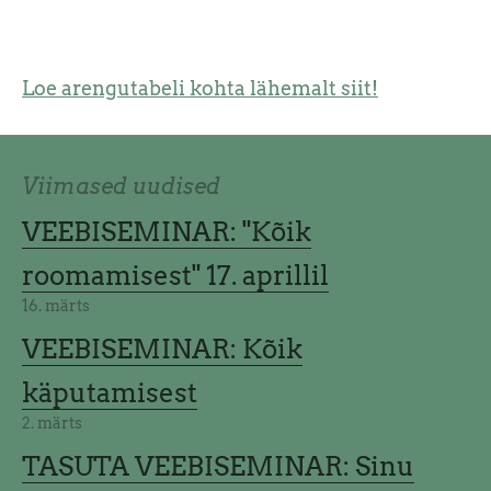
Loe arengutabeli kohta lähemalt siit!
Viimased uudised
VEEBISEMINAR: "Kõik
roomamisest" 17. aprillil
16. märts
VEEBISEMINAR: Kõik
käputamisest
2. märts
TASUTA VEEBISEMINAR: Sinu