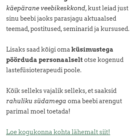
käepärane veebikeskkond
, kust leiad just
sinu beebi jaoks parasjagu aktuaalsed
teemad, postitused, seminarid ja kursused.
Lisaks saad kõigi oma
küsimustega
pöörduda personaalselt
otse kogenud
lastefüsioterapeudi poole.
Kõik selleks vajalik selleks, et saaksid
rahuliku südamega
oma beebi arengut
parimal moel toetada!
Loe kogukonna kohta lähemalt siit!